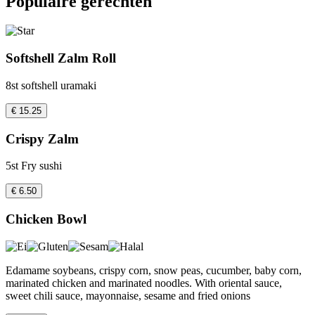
Populaire gerechten
Softshell Zalm Roll
8st softshell uramaki
€ 15.25
Crispy Zalm
5st Fry sushi
€ 6.50
Chicken Bowl
Edamame soybeans, crispy corn, snow peas, cucumber, baby corn,
marinated chicken and marinated noodles. With oriental sauce,
sweet chili sauce, mayonnaise, sesame and fried onions