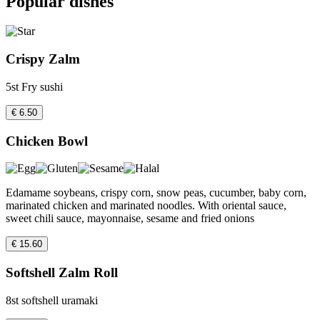
Popular dishes
Crispy Zalm
5st Fry sushi
€ 6.50
Chicken Bowl
Edamame soybeans, crispy corn, snow peas, cucumber, baby corn,
marinated chicken and marinated noodles. With oriental sauce,
sweet chili sauce, mayonnaise, sesame and fried onions
€ 15.60
Softshell Zalm Roll
8st softshell uramaki